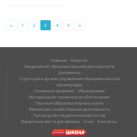
«
1
2
3
4
5
»
Главная
Новости
Сведения об образовательной деятельности
Документы
Структура и органы управления образовательной
организации
Основные сведения
Образование
Материально техническое обеспечение
Платные образовательные услуги
Фмнансово хозяйственная деятельность
Руководство педагогический состав
Вакантные места для приема
О нас
Контакты