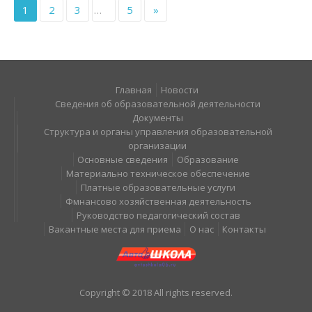
1
2
3
…
5
»
Главная
Новости
Сведения об образовательной деятельности
Документы
Структура и органы управления образовательной
организации
Основные сведения
Образование
Материально техническое обеспечение
Платные образовательные услуги
Фмнансово хозяйственная деятельность
Руководство педагогический состав
Вакантные места для приема
О нас
Контакты
Copyright © 2018 All rights reserved.