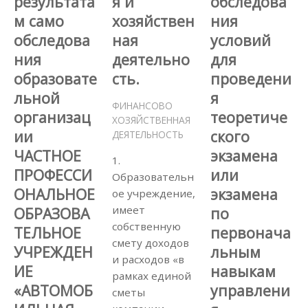
результата
я и
обследова
м само
хозяйствен
ния
обследова
ная
условий
ния
деятельно
для
образовате
сть.
проведени
льной
я
ФИНАНСОВО
организац
теоретиче
ХОЗЯЙСТВЕННАЯ
ии
ского
ДЕЯТЕЛЬНОСТЬ
ЧАСТНОЕ
экзамена
1.
ПРОФЕССИ
или
Образовательн
ОНАЛЬНОЕ
экзамена
ое учреждение,
имеет
ОБРАЗОВА
по
собственную
ТЕЛЬНОЕ
первонача
смету доходов
УЧРЕЖДЕН
льным
и расходов «в
ИЕ
навыкам
рамках единой
«АВТОМОБ
управлени
сметы