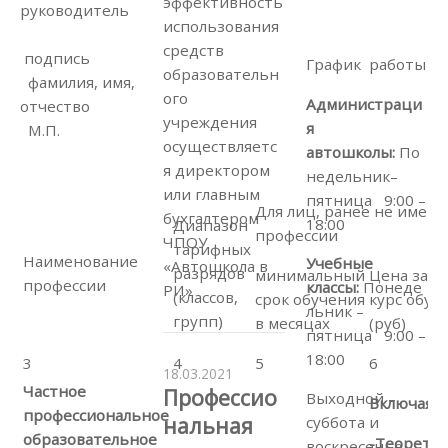
эффективность
руководитель
использования
средств
подпись
График работы
образовательн
фамилия, имя,
ого
Администраци
отчество
учреждения
я
М.П.
осуществляетс
автошколы:
По
я директором
недельник–
или главным
пятница 9:00 –
Для лиц, ранее не имев
бухгалтером
18:00
Диапазон
профессии
ЧПОУ
тарифных
Наименование
Учебные
«Автошкола в
разрядов
минимальный
Цена за п
профессии
классы:
Понеде
РИ»
(классов,
срок обучения
курс обуч
льник –
групп)
в месяцах
(руб)
пятница 9:00 –
18:00
3
4
5
6
18.03.2021
Частное
Профессио
Выходной –
Включая в 
профессиональное
нальная
суббота и
образовательное
-Теорети
воскресенье