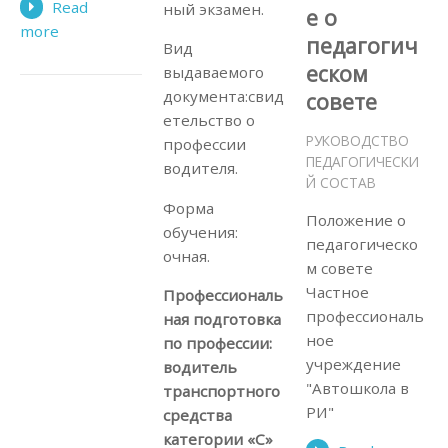
Read
ный экзамен.
е о
more
педагогич
Вид
еском
выдаваемого
документа:свид
совете
етельство о
РУКОВОДСТВО
профессии
ПЕДАГОГИЧЕСКИ
водителя.
Й СОСТАВ
Форма
Положение о
обучения:
педагогическо
очная.
м совете
Частное
Профессиональ
профессиональ
ная подготовка
ное
по профессии:
учреждение
водитель
"Автошкола в
транспортного
РИ"
средства
категории «С»