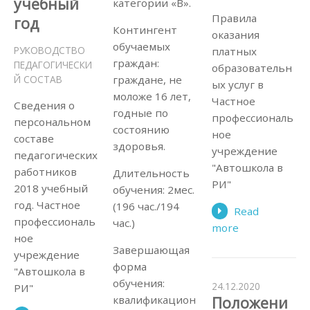
учебный
категории «В».
Правила
год
Контингент
оказания
обучаемых
РУКОВОДСТВО
платных
граждан:
ПЕДАГОГИЧЕСКИ
образовательн
Й СОСТАВ
граждане, не
ых услуг в
моложе 16 лет,
Частное
Сведения о
годные по
профессиональ
персональном
состоянию
ное
составе
здоровья.
учреждение
педагогических
"Автошкола в
работников
Длительность
РИ"
2018 учебный
обучения: 2мес.
год. Частное
(196 час./194
Read
профессиональ
час.)
more
ное
Завершающая
учреждение
форма
"Автошкола в
обучения:
24.12.2020
РИ"
Положени
квалификацион