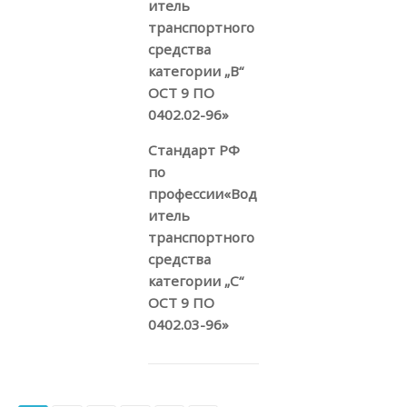
итель
транспортного
средства
категории „В“
ОСТ 9 ПО
0402.02-96»
Стандарт РФ
по
профессии«Вод
итель
транспортного
средства
категории „С“
ОСТ 9 ПО
0402.03-96»