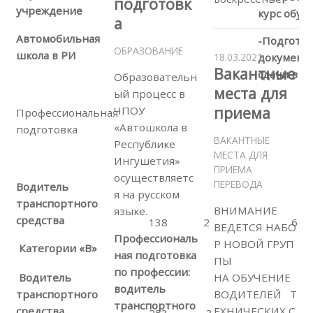
подготовк
учреждение
курс обуч
а
Автомобильная
-Подготов
ОБРАЗОВАНИЕ
школа в РИ
документо
18.03.2021
Вакантные
сдачи в 
Образовательн
места для
ый процесс в
приема
ЧПОУ
Профессиональная
«Автошкола в
подготовка
ВАКАНТНЫЕ
Республике
МЕСТА ДЛЯ
Ингушетия»
ПРИЕМА
осуществляетс
ПЕРЕВОДА
Водитель
я на русском
транспортного
ВНИМАНИЕ
языке.
средства
138
2
6 00
ВЕДЕТСЯ НАБО
Профессиональ
Р НОВОЙ ГРУП
Категории «В»
ная подготовка
ПЫ
по профессии:
НА ОБУЧЕНИЕ
Водитель
водитель
ВОДИТЕЛЕЙ Т
транспортного
транспортного
ЕХНИЧЕСКИХ С
средства