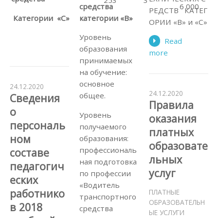
253
3
6 000
средства
РЕДСТВ КАТЕГ
Категории «С»
категории «В»
ОРИИ «В» и «С»
Уровень
Read
образования
more
принимаемых
на обучение:
основное
24.12.2020
24.12.2020
общее.
Сведения
Правила
о
Уровень
оказания
персональ
получаемого
платных
ном
образования:
образовате
профессиональ
составе
льных
ная подготовка
педагогич
услуг
по профессии
еских
«Водитель
работнико
ПЛАТНЫЕ
транспортного
ОБРАЗОВАТЕЛЬН
в 2018
средства
ЫЕ УСЛУГИ