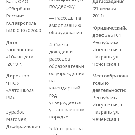
Датасоздания
Банк ОАО
поддержку;
:21 января
«Сбербанк
2011г
России»
— Расходы на
г.Ставрополь
амортизацию
Юридическийа
БИК 040702660
оборудования
дрес:
386101
Республика
Дата
4. Смета
Ингушетия г.
заполнения
доходов и
Назрань ул.
«10»августа
расходов
Чеченская 1
2019 г.
образовательн
ое учреждение
Местообразова
Директор
на
тельно
ЧПОУ
календарный
деятельности:
«Автошкола
год
Республика
РИ»
утверждается
Ингушетия, г.
_____________
установленном
Назрань ул.
Зурабов
порядке.
Чеченская 1
Магомед
Джабраилович
5. Контроль за