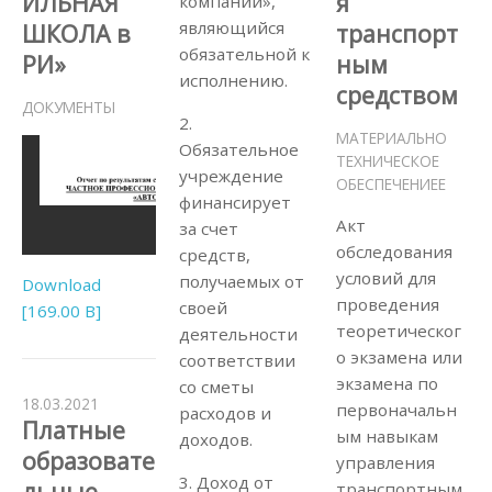
ИЛЬНАЯ
я
компании»,
являющийся
ШКОЛА в
транспорт
обязательной к
РИ»
ным
исполнению.
средством
ДОКУМЕНТЫ
2.
МАТЕРИАЛЬНО
Обязательное
ТЕХНИЧЕСКОЕ
учреждение
ОБЕСПЕЧЕНИЕЕ
финансирует
Акт
за счет
обследования
средств,
условий для
получаемых от
Download
проведения
своей
[169.00 B]
теоретическог
деятельности
о экзамена или
соответствии
экзамена по
со сметы
18.03.2021
первоначальн
расходов и
Платные
ым навыкам
доходов.
образовате
управления
3. Доход от
льные
транспортным