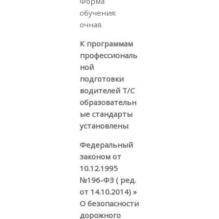
Форма
обучения:
очная.
К программам
профессиональ
ной
подготовки
водителей Т/С
образовательн
ые стандарты
установлены
:
Федеральный
законом от
10.12.1995
№196-ФЗ ( ред.
от 14.10.2014) »
О безопасности
дорожного