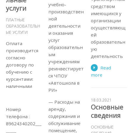
учебно-
средством
услуги
производствен
имеющихся у
ной
ПЛАТНЫЕ
организации
деятельности
ОБРАЗОВАТЕЛЬН
осуществляющ
ЫЕ УСЛУГИ
и оказания
ей
услуг
образовательн
Оплата
образовательн
ую
производится
ым
деятельность
согласно
учреждениям
договору по
Read
реинвестирует
обучению с
more
ся ЧПОУ
курсантами:
«Автошкола в
наличными
РИ»
18.03.2021
— Расходы на
Основные
аренду,
Номер
сведения
содержания и
телефона :
обслуживание
89624340202___
ОСНОВНЫЕ
помещение,
_____