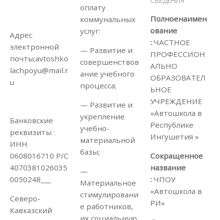
СВЕДЕНИЯ
оплату
Полноенаимен
коммунальных
ование
услуг:
Адрес
:
ЧАСТНОЕ
электронной
— Развитие и
ПРОФЕССИОН
почты;avtoshko
совершенствов
АЛЬНО
lachpoyu@mail.r
ание учебного
ОБРАЗОВАТЕЛ
u
процесса;
ЬНОЕ
УЧРЕЖДЕНИЕ
— Развитие и
«Автошкола в
укрепление
Банковские
Республике
учебно-
реквизиты :
Ингушетия »
материальной
ИНН
базы;
Сокращенное
0608016710 Р/С
название
4070381026035
—
:
ЧПОУ
0050248___
Материальное
«Автошкола в
стимулировани
Северо-
РИ»
е работников,
Кавказский
их социальную